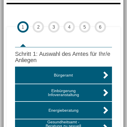
1
2
3
4
5
6
Schritt 1
von 6
: Auswahl des Amtes für Ihr/e
Anliegen
Bürgeramt
Einbürgerung
Infoveranstaltung
Energieberatung
Gesundheitsamt -
Beratung zu sexuell